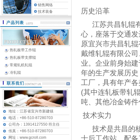
销售网络
历史沿革
技术装备
江苏共昌轧辊有限
心，座落于交通发
原宜兴市共昌轧辊
热轧板带工作辊
戴维轧辊有限公司
热轧板带支撑辊
业。企业前身始建于
常规轧机轧辊
年的生产发展历史
冷轧辊
工厂，具有年产各
(其中连轧板带轧
吨、其他冶金铸件
地址：江苏省宜兴市新建镇
技术实力
电话：+86-510-87280703
公司办：13914127550 符主任
技术是共昌的核
传真：+86-510-87280703
士后工作站，配备
网址：www.gcroll.com