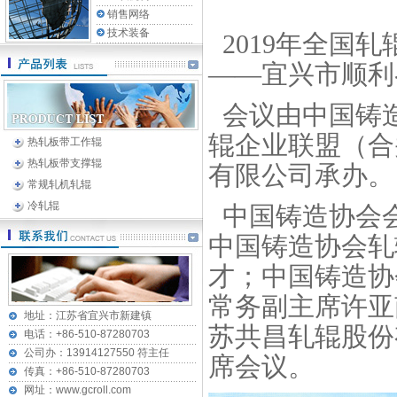
销售网络
技术装备
2019年全国
——宜兴市顺利
会议由中国铸
辊企业联盟（合
热轧板带工作辊
热轧板带支撑辊
有限公司承办。
常规轧机轧辊
冷轧辊
中国铸造协会
中国铸造协会轧
才；中国铸造协
常务副主席许亚
地址：江苏省宜兴市新建镇
苏共昌轧辊股份
电话：+86-510-87280703
公司办：13914127550 符主任
席会议。
传真：+86-510-87280703
网址：www.gcroll.com